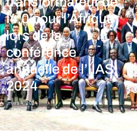
transformateur de
I4.0 pour l’Afrique
lors de la
conférence
annuelle de l’IIAS
2024
mars 4, 2024